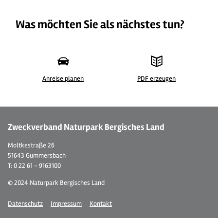
Was möchten Sie als nächstes tun?
Anreise planen
PDF erzeugen
© Ferienwohnung "Bergisches Land"
© 
Zweckverband Naturpark Bergisches Land
Moltkestraße 26
51643 Gummersbach
T: 0 22 61 - 9163100
© 2024 Naturpark Bergisches Land
Datenschutz
Impressum
Kontakt