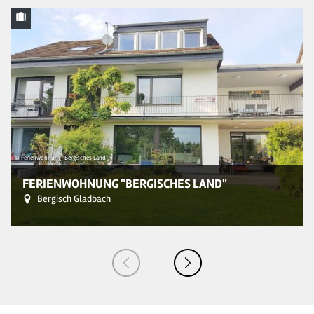
© Ferienwohnung "Bergisches Land"
© 
FERIENWOHNUNG "BERGISCHES LAND"
Bergisch Gladbach