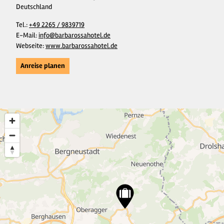
Deutschland
Tel.:
+49 2265 / 9839719
E-Mail:
info@barbarossahotel.de
Webseite:
www.barbarossahotel.de
Anreise planen
3
14
2
45