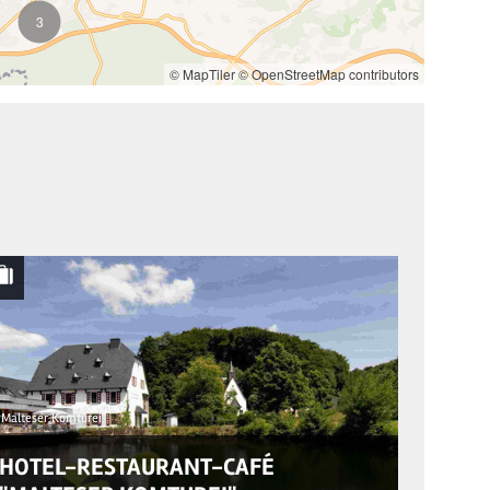
3
© MapTiler
© OpenStreetMap contributors
Malteser Komturei
HOTEL-RESTAURANT-CAFÉ