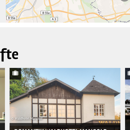
fte
© 
© Waldhotel Mangold