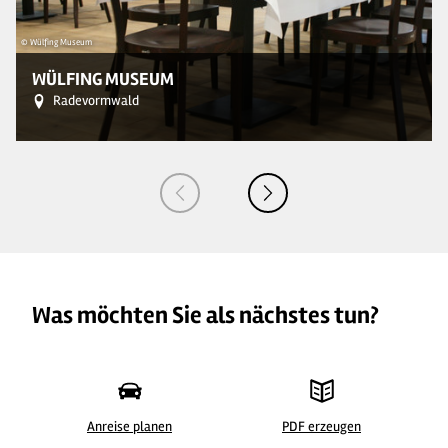
© Wülfing Museum
© 
WÜLFING MUSEUM
Radevormwald
Was möchten Sie als nächstes tun?
Anreise planen
PDF erzeugen
© Wülfing Museum
© 