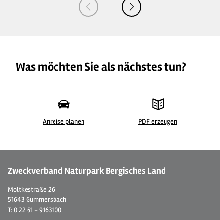
Was möchten Sie als nächstes tun?
Anreise planen
PDF erzeugen
© 
Zweckverband Naturpark Bergisches Land
Moltkestraße 26
51643 Gummersbach
T: 0 22 61 - 9163100