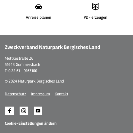
Anreise planen
PDF erzeugen
© Wülfing Museum
© 
Zweckverband Naturpark Bergisches Land
Moltkestraße 26
51643 Gummersbach
T: 0 22 61 - 9163100
© 2024 Naturpark Bergisches Land
Datenschutz
Impressum
Kontakt
Cookie-Einstellungen ändern