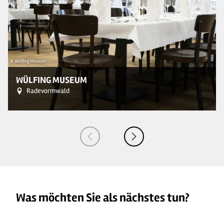
© Wülfing Museum
© 
WÜLFING MUSEUM
Radevormwald
Was möchten Sie als nächstes tun?