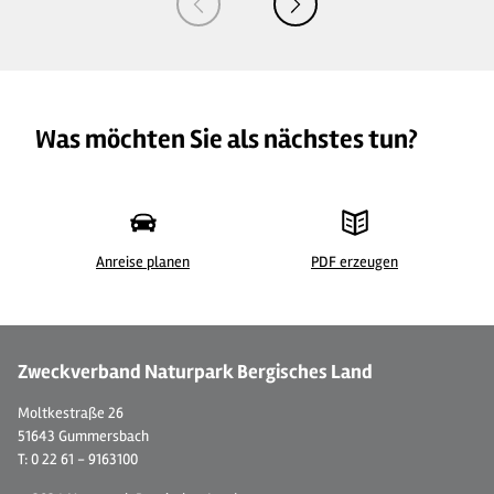
Was möchten Sie als nächstes tun?
Anreise planen
PDF erzeugen
© Ferienwohnung "Bergisches Land"
© 
Zweckverband Naturpark Bergisches Land
Moltkestraße 26
51643 Gummersbach
T: 0 22 61 - 9163100