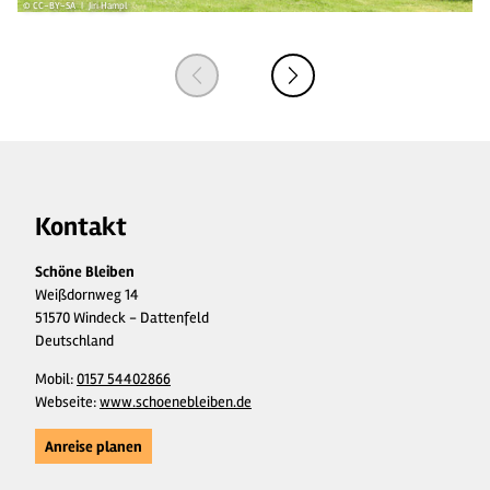
© CC-BY-SA | Jiri Hampl
© 
Kontakt
Schöne Bleiben
Weißdornweg 14
51570 Windeck - Dattenfeld
Deutschland
Mobil:
0157 54402866
Webseite:
www.schoenebleiben.de
Anreise planen