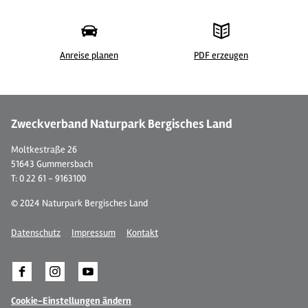
Anreise planen
PDF erzeugen
©
| CC-BY-SA, Lilian Möntmann
© 
Zweckverband Naturpark Bergisches Land
Moltkestraße 26
51643 Gummersbach
T: 0 22 61 - 9163100
© 2024 Naturpark Bergisches Land
Datenschutz
Impressum
Kontakt
Cookie-Einstellungen ändern