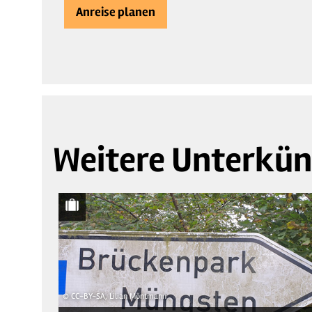
Anreise planen
Weitere Unterkün
© CC-BY-SA, Lilian Möntmann