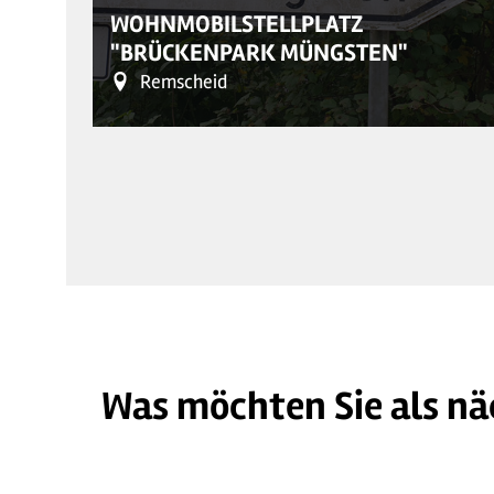
WOHNMOBILSTELLPLATZ
"BRÜCKENPARK MÜNGSTEN"
Remscheid
Was möchten Sie als nä
©
| CC-BY-SA, Lilian Möntmann