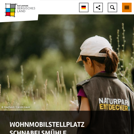
© Kaufland/ Carolin Lauer
WOHNMOBILSTELLPLATZ
SCHNABELSMÜHLE