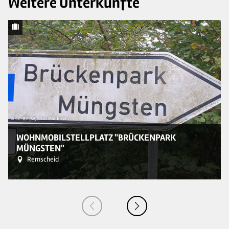
Weitere Unterkünfte
© CC-BY-SA, Lilian Möntmann
© 
WOHNMOBILSTELLPLATZ "BRÜCKENPARK
MÜNGSTEN"
Remscheid