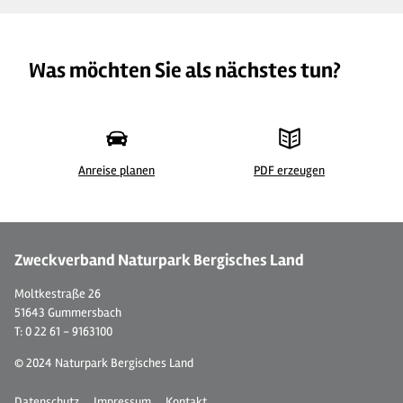
Was möchten Sie als nächstes tun?
Anreise planen
PDF erzeugen
©
| CC-BY-SA, Lilian Möntmann
© 
Zweckverband Naturpark Bergisches Land
Moltkestraße 26
51643 Gummersbach
T: 0 22 61 - 9163100
© 2024 Naturpark Bergisches Land
Datenschutz
Impressum
Kontakt