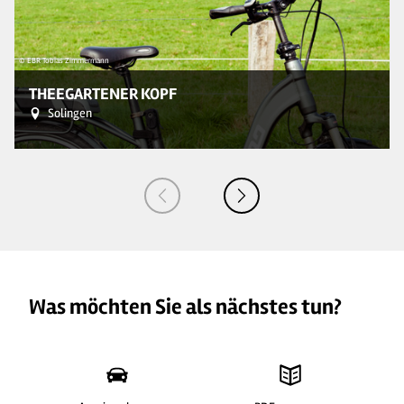
© EBR Tobias Zimmermann
© 
THEEGARTENER KOPF
Solingen
Was möchten Sie als nächstes tun?