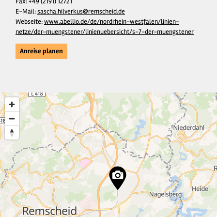
Fax:
+49 (2191) 12721
E-Mail:
sascha.hilverkus@remscheid.de
Webseite:
www.abellio.de/de/nordrhein-westfalen/linien-
netze/der-muengstener/linienuebersicht/s-7-der-muengstener
Anreise planen
33
10
5
6