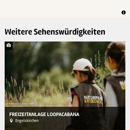
Weitere Sehenswürdigkeiten
© Kaufland/ Carolin Lauer
© 
FREIZEITANLAGE LOOPACABANA
Engelskirchen