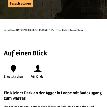
Besuch planen
Sie sind hier:
NATURPARK BERGISCHES LAND
Poi
Freizeitanlage Loopacabana
Auf einen Blick
Engelskirchen
Für Kinder
Ein kleiner Park an der Agger in Loope mit Badezugang
zum Wasser.
Die Freizeitanlage Loopacabana lädt zum Spielen, Spaß haben und