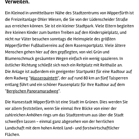
Verweilen.
Ein Kleinod in unmittelbarer Nähe des Stadtzentrums von Wipperfürth ist
die Freizeitanlage Ohler Wiesen, die Sie von der Lüdenscheider Straße
aus erreichen können. Sie ist ein kleiner Stadtpark. Viele Eltern begleiten
ihre kleinen Kinder zum bunten Treiben auf den Kinderspielplatz, und
nicht nur Väter besuchen sonntags die Heimspiele des größten
Wipperfürther Fußballvereins auf dem Rasensportplatz. Viele ältere
Menschen gehen hier auf den gepflegten, von viel Grün und
Blumenschmuck gesäumten Wegen einfach ein wenig spazieren. In
östlicher Richtung schließt sich noch ein Reitplatz mit Reithalle an.
Die Anlage ist außerdem ein geeigenter Startpunkt für eine Radtour auf
dem Radweg "
Wasserquintett
", der auf rund 80 km an fünf Talsperren
entlang führt und ein schöner Pausenplatz für Ihre Radtour auf dem
"
Bergischen Panoramaradweg
".
Die Hansestadt Wipperfürth ist eine Stadt im Grünen. Dies werden Sie
vor allem feststellen, wenn Sie einmal Ihre Blicke von einer der
zahlreichen Anhöhen rings um das Stadtzentrum aus über die Stadt
schweifen lassen - einmal ganz abgesehen von der herrlichen
Landschaft mit dem hohen Anteil land- und forstwirtschaftlicher
Flächen.