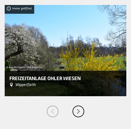
Immer geöffnet
© Anja Kortmann - Das Bergische
© J
FREIZEITANLAGE OHLER WIESEN
Wipperfürth