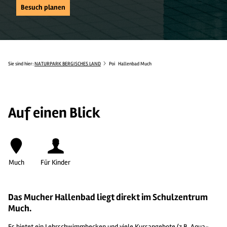
Besuch planen
Sie sind hier:
NATURPARK BERGISCHES LAND
Poi
Hallenbad Much
Auf einen Blick
Much
Für Kinder
Das Mucher Hallenbad liegt direkt im Schulzentrum
Much.
Es bietet ein Lehrschwimmbecken und viele Kursangebote (z.B. Aqua-