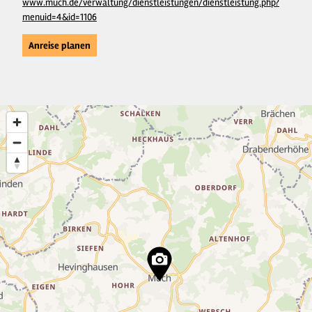
www.much.de/verwaltung/dienstleistungen/dienstleistung.php?
menuid=4&id=1106
Anreise planen
3
2
2
19
3