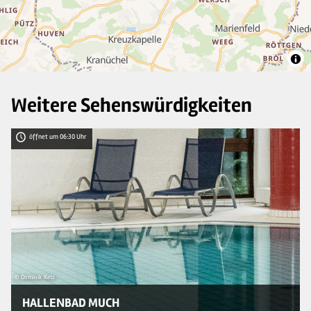
4
2
Weitere Sehenswürdigkeiten
öffnet um 06:30 Uhr
© Dominik Ketz
© 
HALLENBAD MUCH