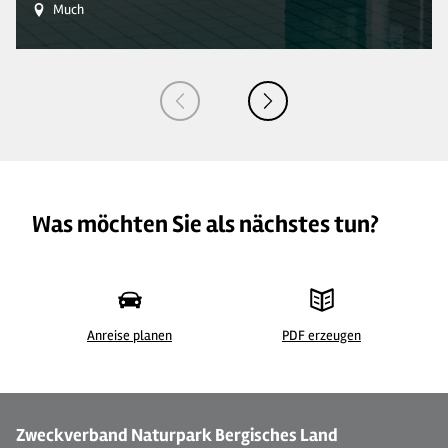
Much
Was möchten Sie als nächstes tun?
Anreise planen
PDF erzeugen
©
| Dominik Ketz
© 
Zweckverband Naturpark Bergisches Land