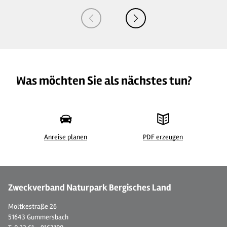
Was möchten Sie als nächstes tun?
Anreise planen
PDF erzeugen
©
| Naturregion Sieg
© T
Zweckverband Naturpark Bergisches Land
Moltkestraße 26
51643 Gummersbach