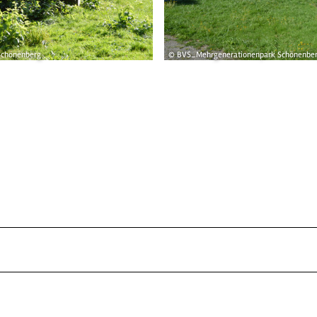
Schönenberg
© BVS_Mehrgenerationenpark Schönenbe