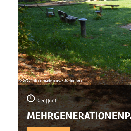
© BVS_Mehrgenerationenpark Schönenberg
Geöffnet
MEHRGENERATIONENPA