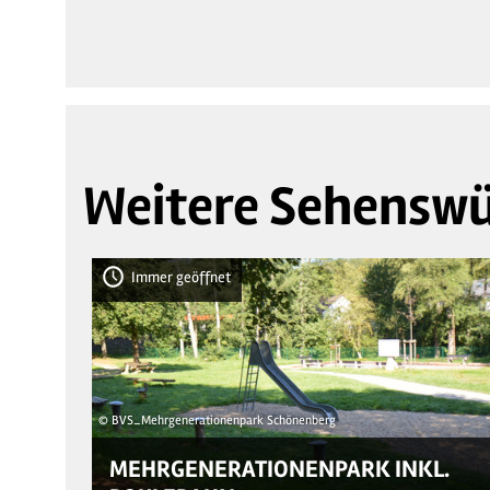
Weitere Sehenswü
Immer geöffnet
© BVS_Mehrgenerationenpark Schönenberg
MEHRGENERATIONENPARK INKL.