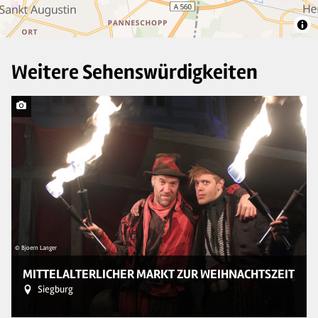
Weitere Sehenswürdigkeiten
© Bjoern Langer
© 
MITTELALTERLICHER MARKT ZUR WEIHNACHTSZEIT
Siegburg