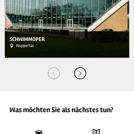
© BLTM Sylke Lukas
© 
SCHWIMMOPER
Wuppertal
Was möchten Sie als nächstes tun?