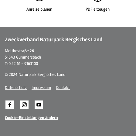
Anreise planen
PDF erzeugen
©
| BLTM Sylke Lukas
© 
Zweckverband Naturpark Bergisches Land
Moltkestraße 26
51643 Gummersbach
T: 0 22 61 - 9163100
© 2024 Naturpark Bergisches Land
Datenschutz
Impressum
Kontakt
Cookie-Einstellungen ändern