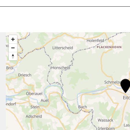
6
22
4
4
2