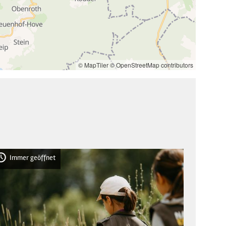
© MapTiler
© OpenStreetMap contributors
Immer geöffnet
Imme