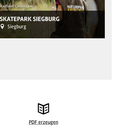
Kaufland/ Carolin Lauer
© Harald So
SKATEPARK SIEGBURG
AGGE
Siegburg
Eng
© Harald So
PDF erzeugen