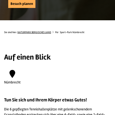
Besuch planen
Sie sind hier:
NATURPARK BERGISCHES LAND
Poi
Sport-Park Nümbrecht
Auf einen Blick
Nümbrecht
Tun Sie sich und Ihrem Körper etwas Gutes!
Die 6 gepflegten Tennishallenplätze mit gelenkschonendem
Granulatboden erstrecken sich über eine 4-Feld- sowie eine 2-Feld-