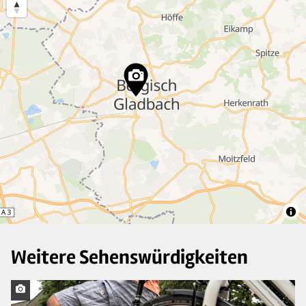
12
3
8
24
22
9
3
Weitere Sehenswürdigkeiten