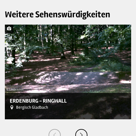
Weitere Sehenswürdigkeiten
© S.Wißkirchen
© 
ERDENBURG - RINGWALL
Bergisch Gladbach