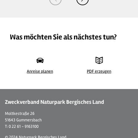
Was möchten Sie als nächstes tun?
Anreise planen
PDF erzeugen
© S.Wißkirchen
© 
Zweckverband Naturpark Bergisches Land
Moltkestraße 26
51643 Gummersbach
T: 0 22 61 - 9163100
© 2024 Naturpark Bergisches Land