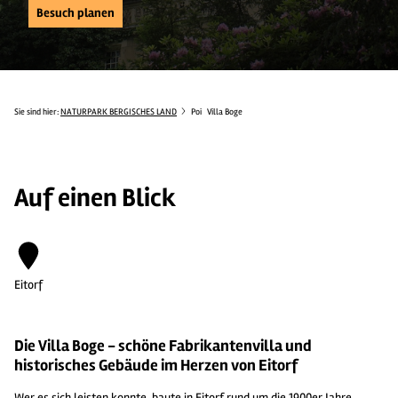
Besuch planen
Sie sind hier:
NATURPARK BERGISCHES LAND
Poi
Villa Boge
Auf einen Blick
Eitorf
Die Villa Boge - schöne Fabrikantenvilla und
historisches Gebäude im Herzen von Eitorf
Wer es sich leisten konnte, baute in Eitorf rund um die 1900er Jahre