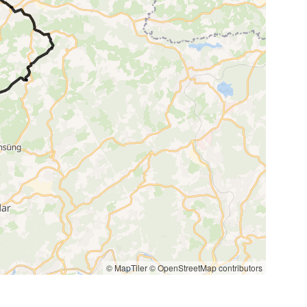
© MapTiler
© OpenStreetMap contributors