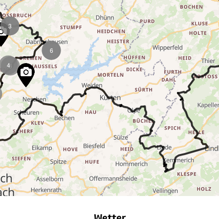
3
6
6
Wetter