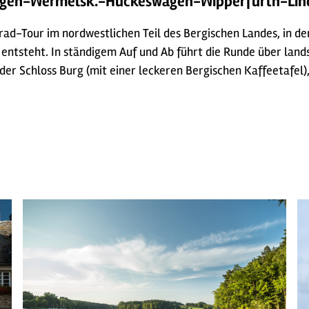
ngen-Wermelsk.-Hückeswagen-Wipperfürth-Lin
d-Tour im nordwestlichen Teil des Bergischen Landes, in der
ntsteht. In ständigem Auf und Ab führt die Runde über lands
er Schloss Burg (mit einer leckeren Bergischen Kaffeetafel),