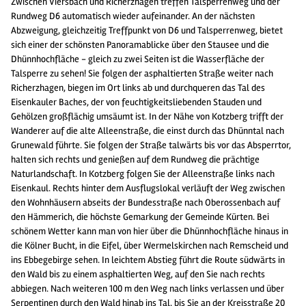
Zwischen Viersbach und Richerzhagen treffen Talsperrenweg und der
Rundweg D6 automatisch wieder aufeinander. An der nächsten
Abzweigung, gleichzeitig Treffpunkt von D6 und Talsperrenweg, bietet
sich einer der schönsten Panoramablicke über den Stausee und die
Dhünnhochfläche - gleich zu zwei Seiten ist die Wasserfläche der
Talsperre zu sehen! Sie folgen der asphaltierten Straße weiter nach
Richerzhagen, biegen im Ort links ab und durchqueren das Tal des
Eisenkauler Baches, der von feuchtigkeitsliebenden Stauden und
Gehölzen großflächig umsäumt ist. In der Nähe von Kotzberg trifft der
Wanderer auf die alte Alleenstraße, die einst durch das Dhünntal nach
Grunewald führte. Sie folgen der Straße talwärts bis vor das Absperrtor,
halten sich rechts und genießen auf dem Rundweg die prächtige
Naturlandschaft. In Kotzberg folgen Sie der Alleenstraße links nach
Eisenkaul. Rechts hinter dem Ausflugslokal verläuft der Weg zwischen
den Wohnhäusern abseits der Bundesstraße nach Oberossenbach auf
den Hämmerich, die höchste Gemarkung der Gemeinde Kürten. Bei
schönem Wetter kann man von hier über die Dhünnhochfläche hinaus in
die Kölner Bucht, in die Eifel, über Wermelskirchen nach Remscheid und
ins Ebbegebirge sehen. In leichtem Abstieg führt die Route südwärts in
den Wald bis zu einem asphaltierten Weg, auf den Sie nach rechts
abbiegen. Nach weiteren 100 m den Weg nach links verlassen und über
Serpentinen durch den Wald hinab ins Tal, bis Sie an der Kreisstraße 20