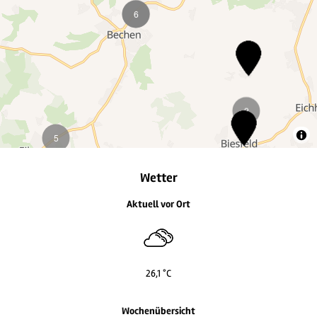
Wetter
Aktuell vor Ort
4
4
26,1 °C
Wochenübersicht