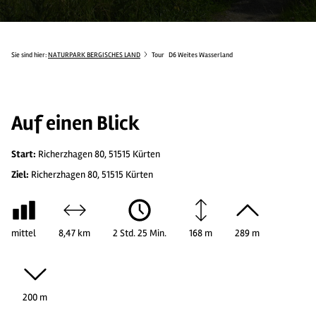
Sie sind hier:
NATURPARK BERGISCHES LAND
Tour
D6 Weites Wasserland
Auf einen Blick
Start:
Richerzhagen 80, 51515 Kürten
Ziel:
Richerzhagen 80, 51515 Kürten
mittel
8,47 km
2 Std. 25 Min.
168 m
289 m
200 m