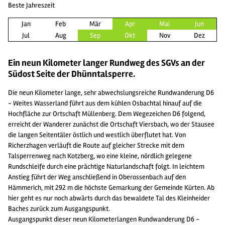
Beste Jahreszeit
Jan
Feb
Mär
Apr
Mai
Jun
Jul
Aug
Sep
Okt
Nov
Dez
Ein neun Kilometer langer Rundweg des SGVs an der
Südost Seite der Dhünntalsperre.
Die neun Kilometer lange, sehr abwechslungsreiche Rundwanderung D6
- Weites Wasserland führt aus dem kühlen Osbachtal hinauf auf die
Hochfläche zur Ortschaft Müllenberg. Dem Wegezeichen D6 folgend,
erreicht der Wanderer zunächst die Ortschaft Viersbach, wo der Stausee
die langen Seitentäler östlich und westlich überflutet hat. Von
Richerzhagen verläuft die Route auf gleicher Strecke mit dem
Talsperrenweg nach Kotzberg, wo eine kleine, nördlich gelegene
Rundschleife durch eine prächtige Naturlandschaft folgt. In leichtem
Anstieg führt der Weg anschließend in Oberossenbach auf den
Hämmerich, mit 292 m die höchste Gemarkung der Gemeinde Kürten. Ab
hier geht es nur noch abwärts durch das bewaldete Tal des Kleinheider
Baches zurück zum Ausgangspunkt.
Ausgangspunkt dieser neun Kilometerlangen Rundwanderung D6 -