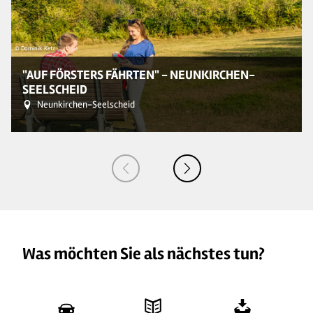
© Dominik Ketz
© 
"AUF FÖRSTERS FÄHRTEN" - NEUNKIRCHEN-
SEELSCHEID
Neunkirchen-Seelscheid
Was möchten Sie als nächstes tun?