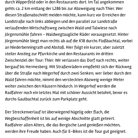
durch Wipperfeld oder in den Restaurants dort. Im Tal angekommen
gehts ca. 2 km entlang der L286 bis zur Abzweigung nach Thier. Wer
diesen Straßenabschnitt meiden möchte, kann kurz vor Erreichen der
Landstraße nach links abbiegen und den parallel zur Landstraße
verlaufenden Wirtschaftsweg zwischen Wald und Talwiese nach
Jörgensmühle fahren - Waldwegtaugliche Räder vorausgesetzt. Hinter
Jörgensmühle biegt man rechts ab auf die K18 durchs Floßbachtal, vorbei
an Niederbenningrath und Abstoß. Hier folgt ein kurzer, aber zuletzt
steiler Anstieg zur Pfarrkirche und den Restaurants im dritten
Zwischenziel der Tour: Thier. Wir verlassen das Dorf nach rechts, weiter
bergauf bis Hermesberg. Mit Straßenrädern empfiehlt sich der Rückweg
über die Straße nach Wegerhof durch zwei Senken; wer lieber durch den
Wald fahren möchte, nimmt den versteckten Abzweig wenige Meter
weiter zwischen den Häusern hindurch. In Wegerhof werden die
Radfahrer noch ein letztes Mal mit schöner Aussicht belohnt, bevor es
durchs Gaulbachtal zurück zum Parkplatz geht.
Der Streckenverlauf ist überwiegend hügelig oder flach, die
Wegbeschaffenheit ist bis auf wenige Abschnitte glatt geteert.
Radfahrer allen Alters, die das Bergische Land genießen möchten,
werden ihre Freude haben. Auch für E-Bikes ist die Tour gut geeignet.