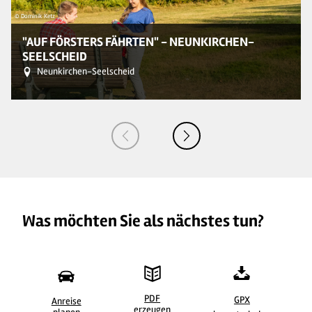
© Dominik Ketz
© 
"AUF FÖRSTERS FÄHRTEN" - NEUNKIRCHEN-
SEELSCHEID
Neunkirchen-Seelscheid
Was möchten Sie als nächstes tun?
PDF
GPX
Anreise
erzeugen
©
| Dominik Ketz
©