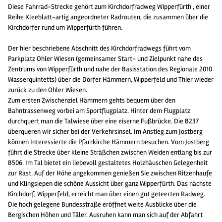
Diese Fahrrad-Strecke gehört zum Kirchdorfradweg Wipperfürth , einer
Reihe Kleeblatt-artig angeordneter Radrouten, die zusammen über die
Kirchdörfer rund um Wipperfürth führen.
Der hier beschriebene Abschnitt des Kirchdorfradwegs führt vom
Parkplatz Ohler Wiesen (gemeinsamer Start- und Zielpunkt nahe des
Zentrums von Wipperfürth und nahe der Basisstation des Regionale 2010
Wasserquintetts) über die Dörfer Hämmern, Wipperfeld und Thier wieder
zurück zu den Ohler Wiesen.
Zum ersten Zwischenziel Hämmern gehts bequem über den
Bahntrassenweg vorbei am Sportflugplatz. Hinter dem Flugplatz
durchquert man die Talwiese über eine eiserne Fußbrücke. Die B237
überqueren wir sicher bei der Verkehrsinsel. Im Anstieg zum Jostberg
können Interessierte die Pfarrkirche Hämmern besuchen. Vom Jostberg
führt die Strecke über kleine Sträßchen zwischen Weiden entlang bis zur
B506. Im Tal bietet ein liebevoll gestaltetes Holzhäuschen Gelegenheit
zur Rast. Auf der Höhe angekommen genießen Sie zwischen Ritzenhaufe
und Klingsiepen die schöne Aussicht über ganz Wipperfürth. Das nächste
Kirchdorf, Wipperfeld, erreicht man über einen gut geteerten Radweg.
Die hoch gelegene Bundesstraße eröffnet weite Ausblicke über die
Bergischen Höhen und Täler. Ausruhen kann man sich auf der Abfahrt