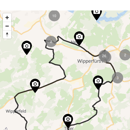
7
10
2
2
26
34
3