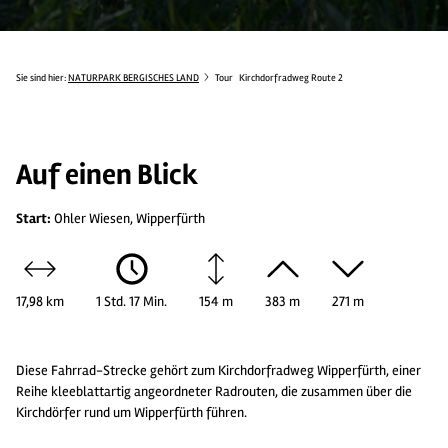
Sie sind hier:
NATURPARK BERGISCHES LAND
Tour
Kirchdorfradweg Route 2
Auf einen Blick
Start:
Ohler Wiesen, Wipperfürth
17,98 km
1 Std. 17 Min.
154 m
383 m
271 m
Diese Fahrrad-Strecke gehört zum Kirchdorfradweg Wipperfürth, einer
Reihe kleeblattartig angeordneter Radrouten, die zusammen über die
Kirchdörfer rund um Wipperfürth führen.