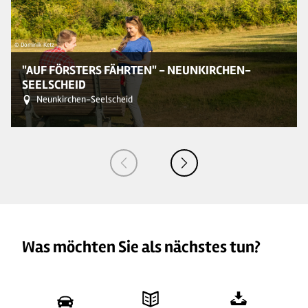
© Dominik Ketz
© 
"AUF FÖRSTERS FÄHRTEN" - NEUNKIRCHEN-
SEELSCHEID
Neunkirchen-Seelscheid
Was möchten Sie als nächstes tun?