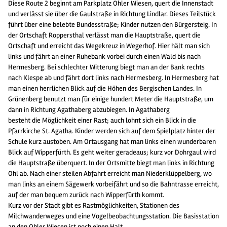
Diese Route 2 beginnt am Parkplatz Ohler Wiesen, quert die Innenstadt
und verlässt sie über die Gaulstraße in Richtung Lindlar. Dieses Teilstück
führt über eine belebte Bundesstraße; Kinder nutzen den Bürgersteig. In
der Ortschaft Roppersthal verlässt man die Hauptstraße, quert die
Ortschaft und erreicht das Wegekreuz in Wegerhof. Hier hält man sich
links und fährt an einer Ruhebank vorbei durch einen Wald bis nach
Hermesberg. Bei schlechter Witterung biegt man an der Bank rechts
nach Klespe ab und fährt dort links nach Hermesberg. In Hermesberg hat
man einen herrlichen Blick auf die Höhen des Bergischen Landes. In
Grünenberg benutzt man für einige hundert Meter die Hauptstraße, um
dann in Richtung Agathaberg abzubiegen. In Agathaberg
besteht die Möglichkeit einer Rast; auch lohnt sich ein Blick in die
Pfarrkirche St. Agatha. Kinder werden sich auf dem Spielplatz hinter der
Schule kurz austoben. Am Ortausgang hat man links einen wunderbaren
Blick auf Wipperfürth. Es geht weiter geradeaus; kurz vor Dohrgaul wird
die Hauptstraße überquert. In der Ortsmitte biegt man links in Richtung
Ohl ab. Nach einer steilen Abfahrt erreicht man Niederklüppelberg, wo
man links an einem Sägewerk vorbeifährt und so die Bahntrasse erreicht,
auf der man bequem zurück nach Wipperfürth kommt.
Kurz vor der Stadt gibt es Rastmöglichkeiten, Stationen des
Milchwanderweges und eine Vogelbeobachtungsstation. Die Basisstation
an den Ohler Wiesen ist noch einen Halt