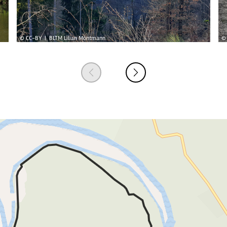
© CC-BY | BLTM Lilian Möntmann
© 