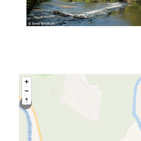
© René Brodkorb
2