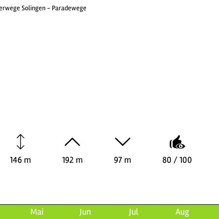
rwege Solingen - Paradewege
146 m
192 m
97 m
80 / 100
Mai
Jun
Jul
Aug