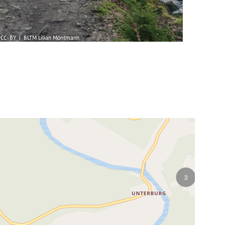
CC-BY | BLTM Lilian Möntmann
© CC-BY | B
2