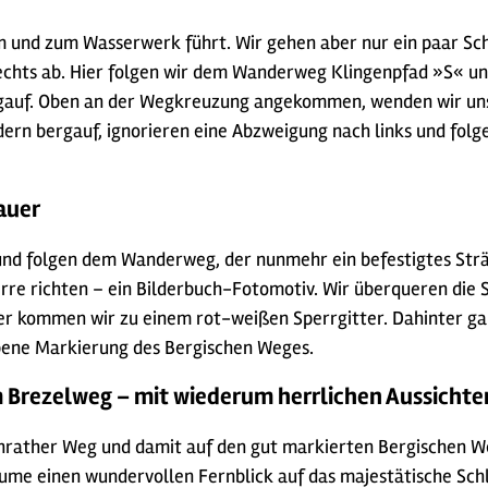
m und zum Wasserwerk führt. Wir gehen aber nur ein paar Sch
echts ab. Hier folgen wir dem Wanderweg Klingenpfad »S« un
uf. Oben an der Wegkreuzung angekommen, wenden wir uns in
rn bergauf, ignorieren eine Abzweigung nach links und fol
auer
 und folgen dem Wanderweg, der nunmehr ein befestigtes Sträß
re richten – ein Bilderbuch-Fotomotiv. Wir überqueren die S
r kommen wir zu einem rot-weißen Sperrgitter. Dahinter ga
rbene Markierung des Bergischen Weges.
 Brezelweg – mit wiederum herrlichen Aussicht
rather Weg und damit auf den gut markierten Bergischen Weg
Bäume einen wundervollen Fernblick auf das majestätische Sc