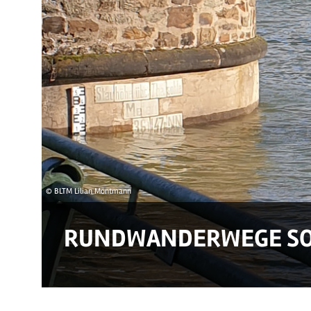
© BLTM Lilian Möntmann
RUNDWANDERWEGE SO