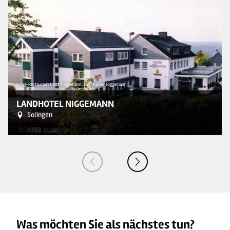
© Hotel-Restaurant Haus Niggemann, Herr Rainer Niggemann
© 
LANDHOTEL NIGGEMANN
Solingen
Was möchten Sie als nächstes tun?