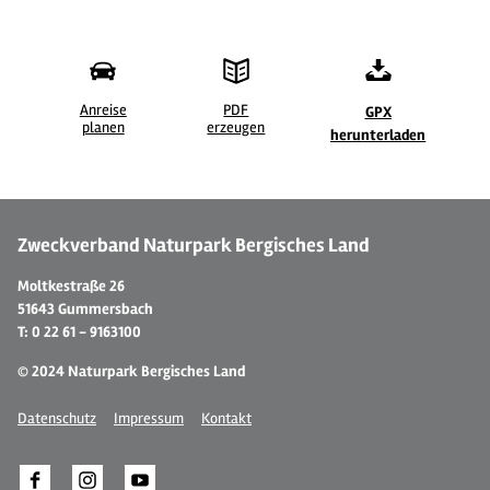
Anreise
PDF
GPX
planen
erzeugen
© Hotel-Restaurant Haus Niggemann, Herr Rainer Niggemann
© 
herunterladen
Zweckverband Naturpark Bergisches Land
Moltkestraße 26
51643 Gummersbach
T: 0 22 61 - 9163100
© 2024 Naturpark Bergisches Land
Datenschutz
Impressum
Kontakt