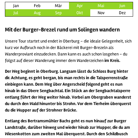
Jan
Feb
Mär
Apr
Mai
Jun
Jul
Aug
Sep
Okt
Nov
Dez
Mit der Burger-Brezel rund um Solingen wandern
Unsere Tour startet und endet in Oberburg – die ideale Gelegenheit, sich
kurz vor Aufbruch noch in der Bäckerei mit Burger-Brezeln als
Wanderproviant einzudecken. Dann kann es auch schon losgehen – du
folgst auf dieser Wanderung immer dem Wanderzeichen
im Kreis.
Der Weg beginnt in Oberburg. Langsam lässt du Schloss Burg hinter
dir. Achtung, es geht bergan, bis man rechts in die Talsperrenstraße
einbiegen kann. Dem Weg über Angerscheid folgend geht es nun
hinab in das Obere Sengbachtal. Ein Stück an der Sengbachtalsperre
entlang führt der Weg weiter hinab. Vorbei am Obergraben wanderst
du durch den Wald hinunter bis Strohn. Vor dem Tierheim überquerst
du die Wupper auf der Strohner Brücke.
Entlang des Bertramsmühler Bachs geht es nun hinauf zur Burger
Landstraße, darüber hinweg und wieder hinab zur Wupper, die du am
Wiesenkotten zum zweiten Mal überquerst. Durch den Schildbusch