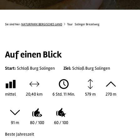
Sie sind hier:
NATURPARK BERGISCHES LAND
Tour
Solinger Brezelweg
Auf einen Blick
Start:
Schloß Burg Solingen
Ziel:
Schloß Burg Solingen
mittel
20,40 km
6 Std. 11 Min.
579 m
270 m
91 m
80 / 100
60 / 100
Beste Jahreszeit