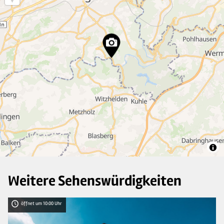
6
39
9
2
2
8
5
Weitere Sehenswürdigkeiten
öffnet um 10:00 Uhr