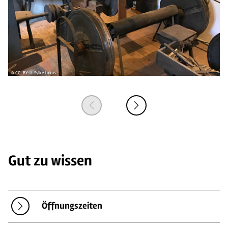
© CC-BY | Sylke Lukas
© 
Gut zu wissen
Öffnungszeiten