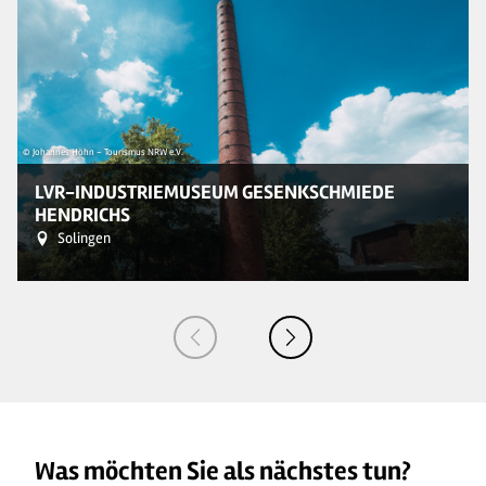
© Johannes Höhn - Tourismus NRW e.V.
© 
LVR-INDUSTRIEMUSEUM GESENKSCHMIEDE
HENDRICHS
Solingen
Was möchten Sie als nächstes tun?