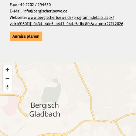
Fax:
+49 2202 / 294650
E-Mail:
info@bergischerloewe.de
Webseite:
www.bergischerloewe.de/programmdetails.aspx?
vid=b916011f-0434-4de5-b447-944c5a1bc8fc&datum=27.11.2026
Anreise planen