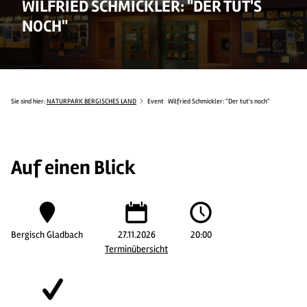
WILFRIED SCHMICKLER: "DER TUT'S
NOCH"
Sie sind hier:
NATURPARK BERGISCHES LAND
Event
Wilfried Schmickler: "Der tut's noch"
Auf einen Blick
Bergisch Gladbach
27.11.2026
20:00
Terminübersicht