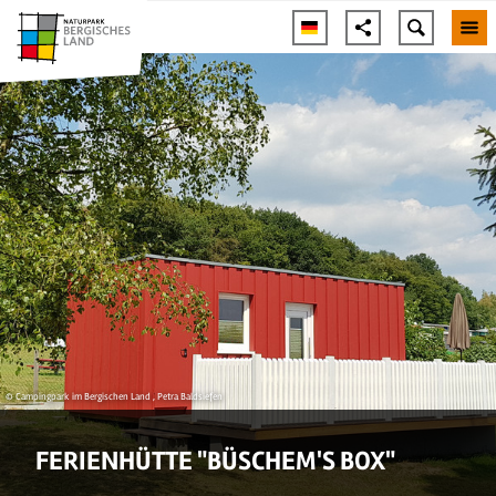
© Campingpark im Bergischen Land , Petra Baldsiefen
FERIENHÜTTE "BÜSCHEM'S BOX"