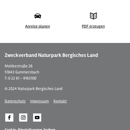
Anreise planen
PDF erzeugen
© Gästezimmer Lange
© 
Zweckverband Naturpark Bergisches Land
Moltkestraße 26
51643 Gummersbach
T: 0 22 61 - 9163100
© 2024 Naturpark Bergisches Land
Datenschutz
Impressum
Kontakt
Cookie-Einstellungen ändern