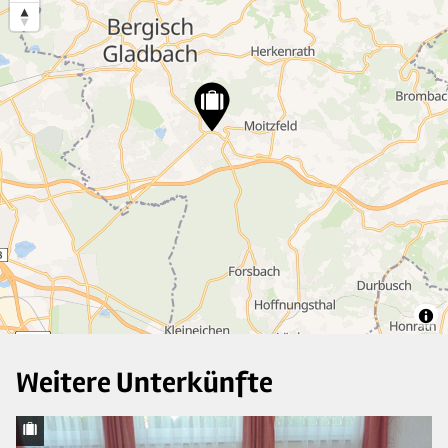
7
22
38
3
4
Weitere Unterkünfte