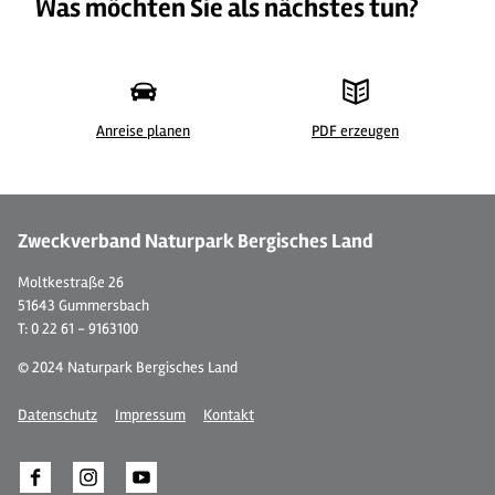
Was möchten Sie als nächstes tun?
Anreise planen
PDF erzeugen
© Gästezimmer Lange
© 
Zweckverband Naturpark Bergisches Land
Moltkestraße 26
51643 Gummersbach
T: 0 22 61 - 9163100
© 2024 Naturpark Bergisches Land
Datenschutz
Impressum
Kontakt