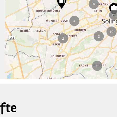
8
21
4
19
2
2
2
fte