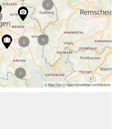
2
9
2
2
© MapTiler
© OpenStreetMap contributors