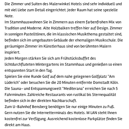
Die Zimmer und Suiten des Malerwinkel Hotels sind sehr individuell und
mit viel Liebe zum Detail eingerichtet. Jeder Raum hat seine spezielle
Note.
Im Stammhauswohnen Sie in Zimmern aus einem farbenfrohen Mix von
Tradition und Moderne. Alte Holzbalken treffen hier auf Design. Zimmer
in sonnigen Pastelltönen, die im klassischen Musikthema gestaltet sind,
befinden sich im umgebauten Gebäude der ehemaligen Musikschule. Die
geräumigen Zimmer im Künstlerhaus sind von berühmten Malern
inspiriert.
Jeden Morgen stärken Sie sich am Frühstücksbuffet des
lichtdurchfluteten Wintergartens im Stammhaus und genießen so einen
entspannten Start in den Tag.
Spielen Sie eine Runde Golf auf dem nahe gelegenen Golfplatz "Am
Lüderich" oder besuchen Sie die 20 Minuten entfernte Domstadt Köln.
Die Sauna- und Entspannungswelt "Mediterana" erreichen Sie nach 5
Fahrminuten. Zahlreiche Restaurants von rustikal bis Sternequalität
befinden sich in der direkten Nachbarschaft.
Zum U-Bahnhof Bensberg benötigen Sie nur einige Minuten zu Fuß.
Gern nutzen Sie die Internetterminals des Hotels. W LAN steht Ihnen
kostenfrei zur Verfügung. Ausreichend kostenlose Parkplätze finden Sie
direkt am Haus.