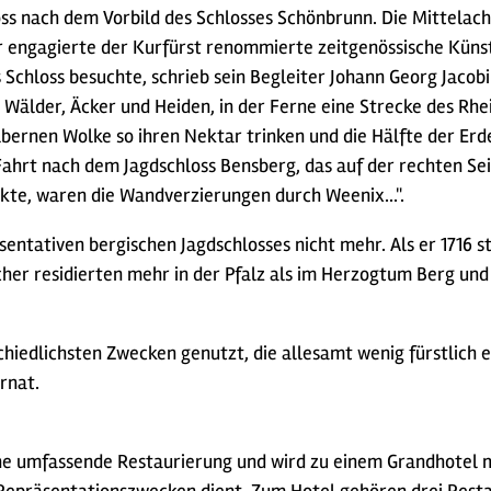
oss nach dem Vorbild des Schlosses Schönbrunn. Die Mittelac
 engagierte der Kurfürst renommierte zeitgenössische Künstle
Schloss besuchte, schrieb sein Begleiter Johann Georg Jacobi 
Wälder, Äcker und Heiden, in der Ferne eine Strecke des Rhein
lbernen Wolke so ihren Nektar trinken und die Hälfte der Erde
e Fahrt nach dem Jagdschloss Bensberg, das auf der rechten Se
kte, waren die Wandverzierungen durch Weenix...".
sentativen bergischen Jagdschlosses nicht mehr. Als er 1716 s
cher residierten mehr in der Pfalz als im Herzogtum Berg und
hiedlichsten Zwecken genutzt, die allesamt wenig fürstlich 
rnat.
eine umfassende Restaurierung und wird zu einem Grandhotel 