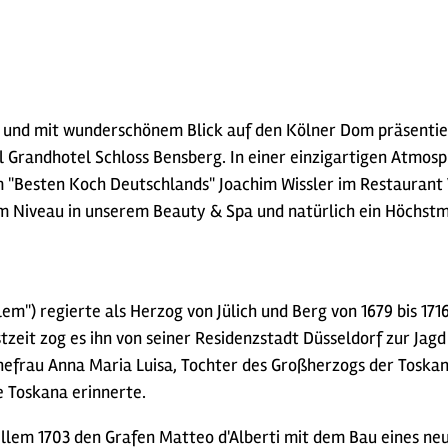
 und mit wunderschönem Blick auf den Kölner Dom präsentier
l Grandhotel Schloss Bensberg. In einer einzigartigen Atmos
 "Besten Koch Deutschlands" Joachim Wissler im Restaurant V
 Niveau in unserem Beauty & Spa und natürlich ein Höchstma
em") regierte als Herzog von Jülich und Berg von 1679 bis 171
bstzeit zog es ihn von seiner Residenzstadt Düsseldorf zur J
Ehefrau Anna Maria Luisa, Tochter des Großherzogs der Tosk
e Toskana erinnerte.
llem 1703 den Grafen Matteo d'Alberti mit dem Bau eines neuen