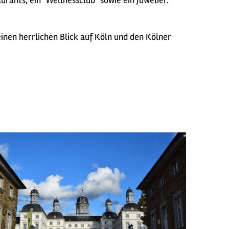
rants, ein "Wellnessclub" sowie ein Juwelier.
inen herrlichen Blick auf Köln und den Kölner