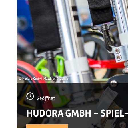
© Hudora GmbH, Matthias Drobeck
Geöffnet
HUDORA GMBH - SPIEL