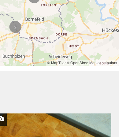
2
© MapTiler
© OpenStreetMap contributors