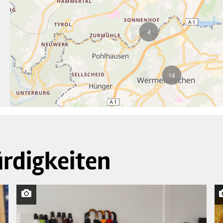
4
14
rdigkeiten