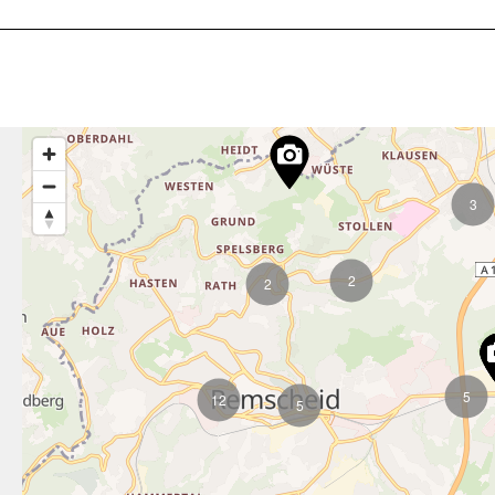
3
2
2
5
12
5