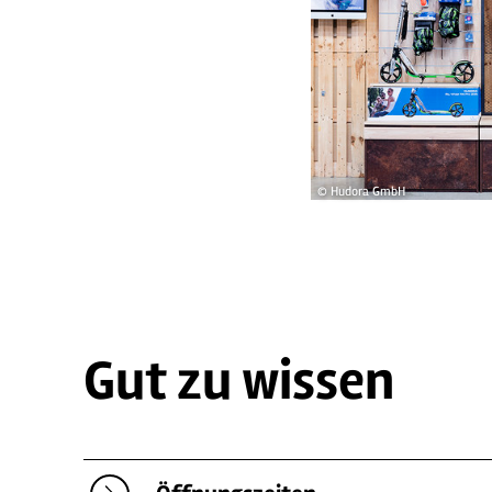
© Hudora GmbH
Gut zu wissen