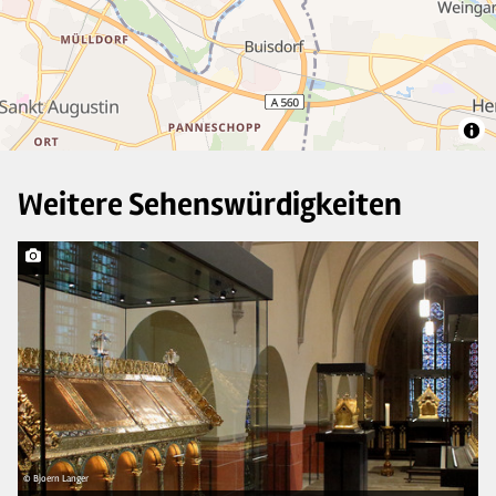
2
Weitere Sehenswürdigkeiten
© Bjoern Langer
© 