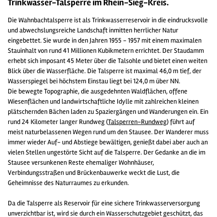
Trinkwasser-Talsperre im Rhein-Sieg-Kreis.
Die Wahnbachtalsperre ist als Trinkwasserreservoir in die eindrucksvolle
und abwechslungsreiche Landschaft inmitten herrlicher Natur
eingebettet. Sie wurde in den Jahren 1955 - 1957 mit einem maximalen
Stauinhalt von rund 41 Millionen Kubikmetern errichtet. Der Staudamm
erhebt sich imposant 45 Meter über die Talsohle und bietet einen weiten
Blick über die Wasserfläche. Die Talsperre ist maximal 46,0 m tief, der
Wasserspiegel bei höchstem Einstau liegt bei 124,0 m über NN.
Die bewegte Topographie, die ausgedehnten Waldflächen, offene
Wiesenflächen und landwirtschaftliche Idylle mit zahlreichen kleinen
plätschernden Bächen laden zu Spaziergängen und Wanderungen ein. Ein
rund 24 Kilometer langer Rundweg (
Talsperren-Rundweg
) führt auf
meist naturbelassenen Wegen rund um den Stausee. Der Wanderer muss
immer wieder Auf- und Abstiege bewältigen, genießt dabei aber auch an
vielen Stellen ungestörte Sicht auf die Talsperre. Der Gedanke an die im
Stausee versunkenen Reste ehemaliger Wohnhäuser,
Verbindungsstraßen und Brückenbauwerke weckt die Lust, die
Geheimnisse des Naturraumes zu erkunden.
Da die Talsperre als Reservoir für eine sichere Trinkwasserversorgung
unverzichtbar ist, wird sie durch ein Wasserschutzgebiet geschützt, das