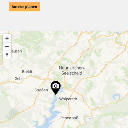
Anreise planen
2
4
2
2