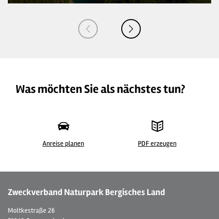
Was möchten Sie als nächstes tun?
Anreise planen
PDF erzeugen
©
| Dominik Ketz
© 
Zweckverband Naturpark Bergisches Land
Moltkestraße 26