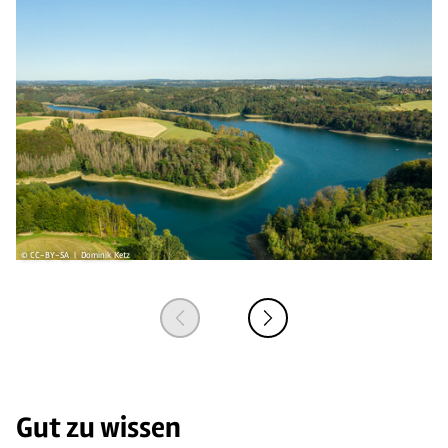
© CC-BY-SA | Dominik Ketz
© 
Gut zu wissen