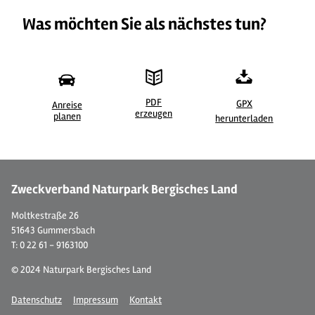
Was möchten Sie als nächstes tun?
PDF
GPX
Anreise
erzeugen
©
| Dominik Ketz
©
planen
herunterladen
Zweckverband Naturpark Bergisches Land
Moltkestraße 26
51643 Gummersbach
T: 0 22 61 - 9163100
© 2024 Naturpark Bergisches Land
Datenschutz
Impressum
Kontakt