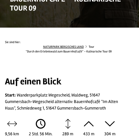
TOUR 09
Sie sind hier:
NATURPARK BERGISCHES LAND
Tour
"Durch den Erlebniswald zum Bauernhofcafé" - Kulinarische Tour 09
Auf einen Blick
Start:
Wanderparkplatz Wegescheid, Waldweg, 51647
Gummersbach-Wegescheid alternativ: Bauernhofcafé "Im Alten
Haus", Schmiedeweg 1, 51647 Gummersbach-Gummeroth
9,56 km
2 Std. 56 Min.
289 m
433 m
304 m