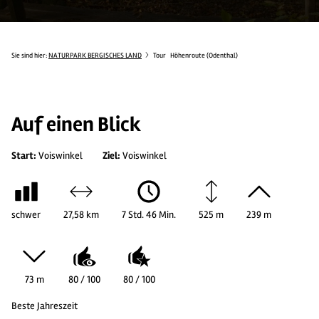
Sie sind hier:
NATURPARK BERGISCHES LAND
Tour
Höhenroute (Odenthal)
Auf einen Blick
Start:
Voiswinkel
Ziel:
Voiswinkel
schwer
27,58 km
7 Std. 46 Min.
525 m
239 m
73 m
80 / 100
80 / 100
Beste Jahreszeit