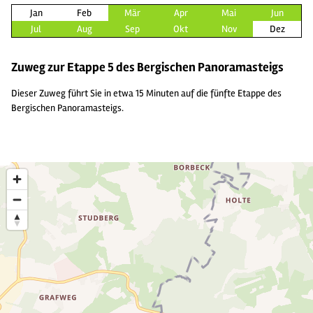
Jan
Feb
Mär
Apr
Mai
Jun
Jul
Aug
Sep
Okt
Nov
Dez
Zuweg zur Etappe 5 des Bergischen Panoramasteigs
Dieser Zuweg führt Sie in etwa 15 Minuten auf die fünfte Etappe des
Bergischen Panoramasteigs.