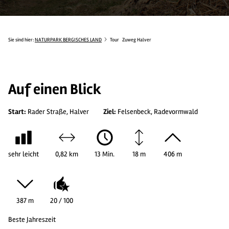
Sie sind hier:
NATURPARK BERGISCHES LAND
Tour
Zuweg Halver
Auf einen Blick
Start:
Rader Straße, Halver
Ziel:
Felsenbeck, Radevormwald
sehr leicht
0,82 km
13 Min.
18 m
406 m
387 m
20 / 100
Beste Jahreszeit