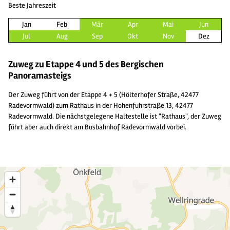
Beste Jahreszeit
Jan
Feb
Mär
Apr
Mai
Jun
Jul
Aug
Sep
Okt
Nov
Dez
Zuweg zu Etappe 4 und 5 des Bergischen
Panoramasteigs
Der Zuweg führt von der Etappe 4 + 5 (Hölterhofer Straße, 42477
Radevormwald) zum Rathaus in der Hohenfuhrstraße 13, 42477
Radevormwald. Die nächstgelegene Haltestelle ist "Rathaus", der Zuweg
führt aber auch direkt am Busbahnhof Radevormwald vorbei.
2
3
4
6