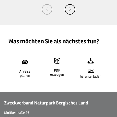
Was möchten Sie als nächstes tun?
PDF
GPX
Anreise
erzeugen
©
| Maren Pussak / Das Bergische
©
planen
herunterladen
Zweckverband Naturpark Bergisches Land
Moltkestraße 26