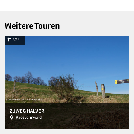
Weitere Touren
0,82 km
© Maren Pussak / Das Bergische
© 
ZUWEG HALVER
Radevormwald