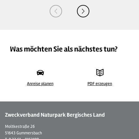
Was möchten Sie als nächstes tun?
Anreise planen
PDF erzeugen
©
| Lindlar Touristik/Olaf Nickel
© B
Zweckverband Naturpark Bergisches Land
Moltkestraße 26
51643 Gummersbach