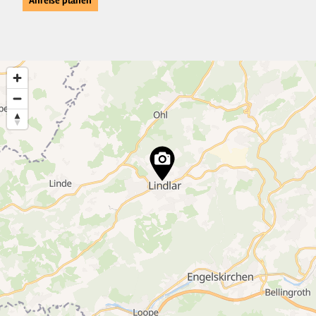
Anreise planen
2
10
3
27
2
5
7