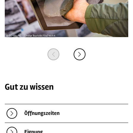
© CC-BY-NC | Lindlar Touristik/Olaf Nickel
© L
Gut zu wissen
Öffnungszeiten
Eignung