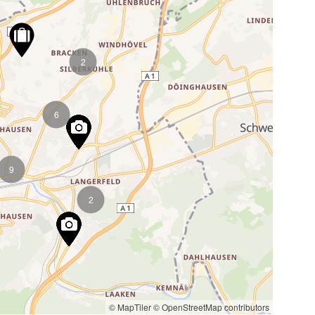
2
6
9
2
© MapTiler
© OpenStreetMap contributors