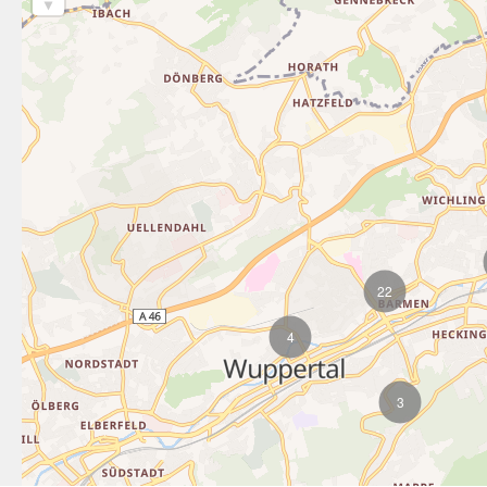
22
4
3