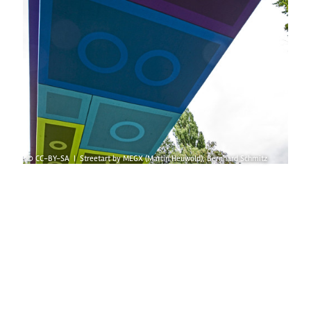
© CC-BY-SA | Streetart by MEGX (Martin Heuwold), Bernhard Schmitz