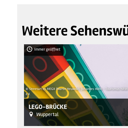
Weitere Sehenswü
Immer geöffnet
© Streetart by MEGX (Martin Heuwold), Johannes Höhn - Tourismus NRW
e.V.
LEGO-BRÜCKE
Wuppertal