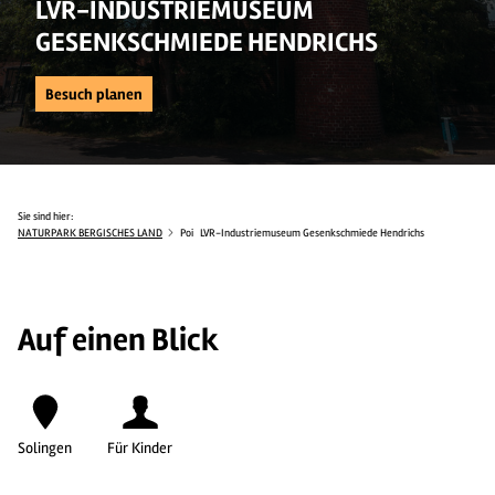
LVR-INDUSTRIEMUSEUM
GESENKSCHMIEDE HENDRICHS
Besuch planen
Sie sind hier:
NATURPARK BERGISCHES LAND
Poi
LVR-Industriemuseum Gesenkschmiede Hendrichs
Auf einen Blick
Solingen
Für Kinder