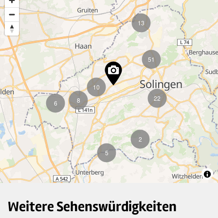
13
51
10
22
8
6
2
5
Weitere Sehenswürdigkeiten