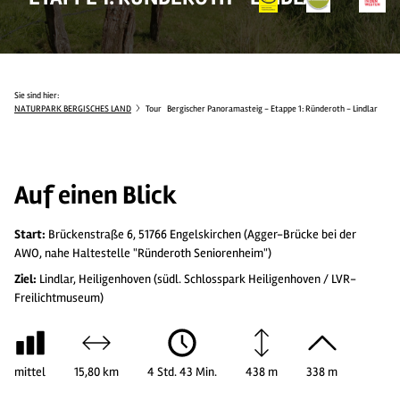
Sie sind hier:
NATURPARK BERGISCHES LAND
Tour
Bergischer Panoramasteig - Etappe 1: Ründeroth - Lindlar
Auf einen Blick
Start:
Brückenstraße 6, 51766 Engelskirchen (Agger-Brücke bei der
AWO, nahe Haltestelle "Ründeroth Seniorenheim")
Ziel:
Lindlar, Heiligenhoven (südl. Schlosspark Heiligenhoven / LVR-
Freilichtmuseum)
mittel
15,80 km
4 Std. 43 Min.
438 m
338 m