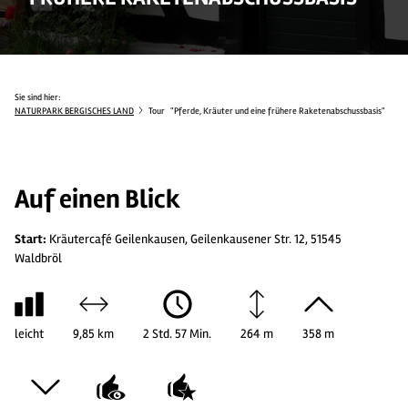
Sie sind hier:
NATURPARK BERGISCHES LAND
Tour
"Pferde, Kräuter und eine frühere Raketenabschussbasis"
4
4
Auf einen Blick
Start:
Kräutercafé Geilenkausen, Geilenkausener Str. 12, 51545
Waldbröl
leicht
9,85 km
2 Std. 57 Min.
264 m
358 m